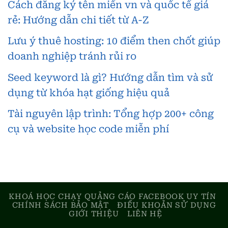
Cách đăng ký tên miền vn và quốc tế giá
rẻ: Hướng dẫn chi tiết từ A-Z
Lưu ý thuê hosting: 10 điểm then chốt giúp
doanh nghiệp tránh rủi ro
Seed keyword là gì? Hướng dẫn tìm và sử
dụng từ khóa hạt giống hiệu quả
Tài nguyên lập trình: Tổng hợp 200+ công
cụ và website học code miễn phí
KHOÁ HỌC CHẠY QUẢNG CÁO FACEBOOK UY TÍN
CHÍNH SÁCH BẢO MẬT
ĐIỀU KHOẢN SỬ DỤNG
GIỚI THIỆU
LIÊN HỆ