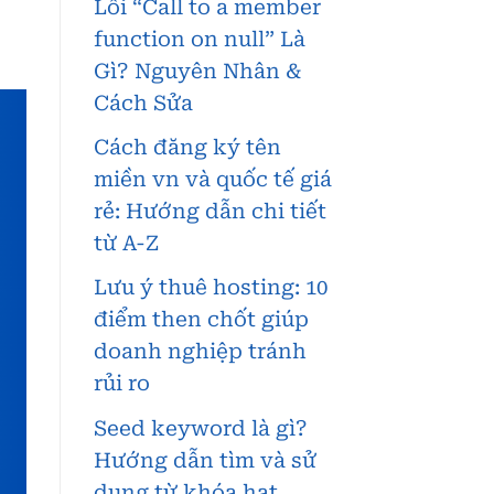
Lỗi “Call to a member
function on null” Là
Gì? Nguyên Nhân &
Cách Sửa
Cách đăng ký tên
miền vn và quốc tế giá
rẻ: Hướng dẫn chi tiết
từ A-Z
Lưu ý thuê hosting: 10
điểm then chốt giúp
doanh nghiệp tránh
rủi ro
Seed keyword là gì?
Hướng dẫn tìm và sử
dụng từ khóa hạt