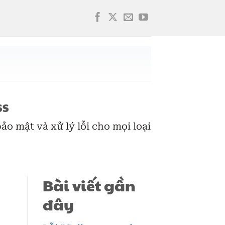
SS
o mật và xử lý lỗi cho mọi loại
Bài viết gần
đây