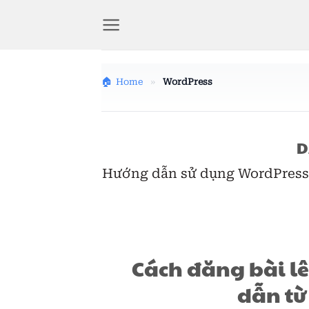
Bỏ
qua
nội
dung
Home
»
WordPress
D
Hướng dẫn sử dụng WordPress từ
Cách đăng bài l
dẫn từ