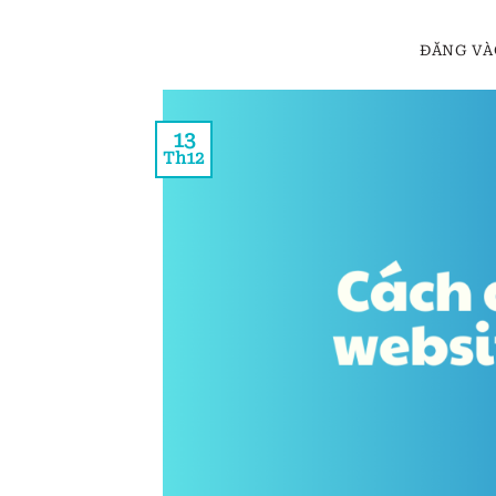
ĐĂNG V
13
Th12