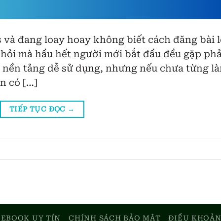
 và đang loay hoay không biết cách đăng bài 
hỏi mà hầu hết người mới bắt đầu đều gặp phả
 nền tảng dễ sử dụng, nhưng nếu chưa từng l
ên có […]
TIẾP TỤC ĐỌC
→
EBOOK UY TÍN
CHÍNH SÁCH BẢO MẬT
ĐIỀU KHOẢN