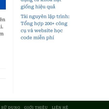
giống hiệu quả
Tài nguyên lập trình:
lên
Tổng hợp 200+ công
i.
cụ và website học
àm
code miễn phí
 SỬ DỤNG
GIỚI THIỆU
LIÊN HỆ